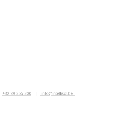
+32 89 355 300
|
info@intellisol.be