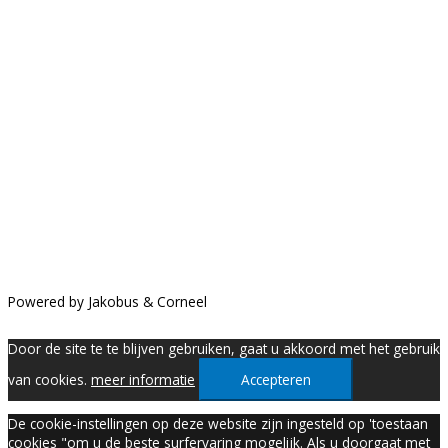
Tel.
+32 89 355 300
info@intellisol.be
Openingsuren:
Ma-Do: 9-17u, Vr: 9-16u
Privacy en algemene voorwaarden
Klik hier
voor onze algemene voorwaarden en ons privacybeleid
Powered by Jakobus & Corneel
Door de site te te blijven gebruiken, gaat u akkoord met het gebruik
van cookies.
meer informatie
Accepteren
De cookie-instellingen op deze website zijn ingesteld op 'toestaan
cookies "om u de beste surfervaring mogelijk. Als u doorgaat met