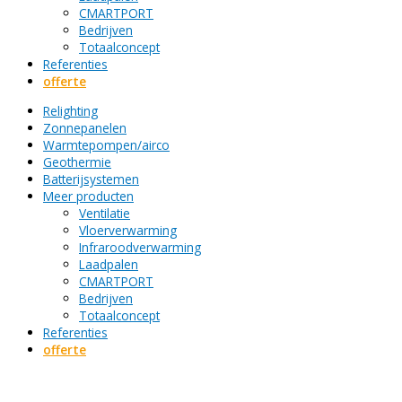
CMARTPORT
Bedrijven
Totaalconcept
Referenties
offerte
Relighting
Zonnepanelen
Warmtepompen/airco
Geothermie
Batterijsystemen
Meer producten
Ventilatie
Vloerverwarming
Infraroodverwarming
Laadpalen
CMARTPORT
Bedrijven
Totaalconcept
Referenties
offerte