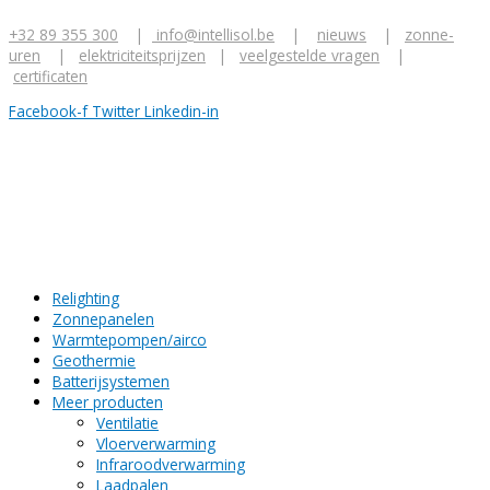
Ga
Z
naar
+32 89 355 300
|
info@intellisol.be
|
nieuws
|
zonne-
o
de
uren
|
elektriciteitsprijzen
|
veelgestelde vragen
|
inhoud
e
certificaten
k
Facebook-f
Twitter
Linkedin-in
n
a
a
r
:
Relighting
Zonnepanelen
Warmtepompen/airco
Geothermie
Batterijsystemen
Meer producten
Ventilatie
Vloerverwarming
Infraroodverwarming
Laadpalen