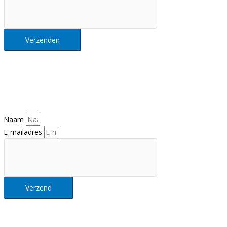
Verzenden
Nieuwsbrief
Al het Intellisol nieuws in je mailbox?
Schrijf je hier in op onze nieuwsbrief
Naam
E-mailadres
Verzend
Intellisol NV
Maastrichtersteenweg 163, 3680 Maaseik (België)