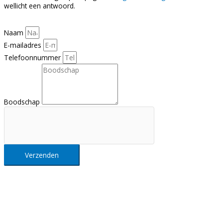
wellicht een antwoord.
Naam
E-mailadres
Telefoonnummer
Boodschap
Verzenden
Nieuwsbrief
Al het Intellisol nieuws in je mailbox?
Schrijf je hier in op onze nieuwsbrief