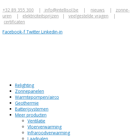
Ga
Z
naar
+32 89 355 300
|
info@intellisol.be
|
nieuws
|
zonne-
o
de
uren
|
elektriciteitsprijzen
|
veelgestelde vragen
|
inhoud
e
certificaten
k
Facebook-f
Twitter
Linkedin-in
n
a
a
r
:
Relighting
Zonnepanelen
Warmtepompen/airco
Geothermie
Batterijsystemen
Meer producten
Ventilatie
Vloerverwarming
Infraroodverwarming
Laadpalen