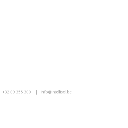
+32 89 355 300
|
info@intellisol.be