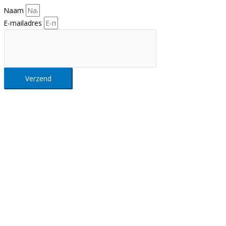
Naam
E-mailadres
Verzend
Intellisol NV
Maastrichtersteenweg 163, 3680 Maaseik (België)
Tel.
+32 89 355 300
info@intellisol.be
Openingsuren:
Ma-Do: 9-17u, Vr: 9-16u
Privacy en algemene voorwaarden
Klik hier
voor onze algemene voorwaarden en ons privacybeleid