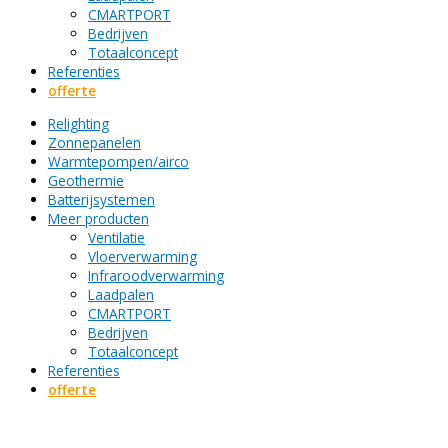
CMARTPORT
Bedrijven
Totaalconcept
Referenties
offerte
Relighting
Zonnepanelen
Warmtepompen/airco
Geothermie
Batterijsystemen
Meer producten
Ventilatie
Vloerverwarming
Infraroodverwarming
Laadpalen
CMARTPORT
Bedrijven
Totaalconcept
Referenties
offerte