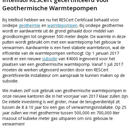
Geothermische Warmtepompen
Bij Intellisol hebben we nu het RESCert Certificaat behaald voor
ondiepe
geothermie
en
warmtepompen
. Bij ondiepe geothermie
wordt er aardwarmte uit de grond gehaald door middel van
grondboringen tot ongeveer 500 meter diepte. De warmte in deze
putten wordt gebruikt om met een warmtepomp het gebouw te
verwarmen. Aardwarmte is een heel stabiele warmtebron, wat de
efficiëntie van de warmtepompen verhoogt. Op 1 januari 2017
wordt er een nieuwe
subsidie
van €4000 ingevoerd voor het
plaatsen van een geothermische warmtepomp. Vanaf 1 juli 2017
moeten de werken uitgevoerd worden door een RESCert
gecertificeerde installateur om aanspraak te kunnen maken op de
subsidie.
We maken zelf ook gebruik van geothermische warmtepompen in
onze nieuwe kantoren die in het voorjaar van 2017 klaar zullen zijn.
De initiële investering is wel groter, maar de terugverdientijd zit
tussen de 8 à 10 jaar tov een gas of verwarmingsinstallatie. Op 25
jaar zullen we met geothermie tussen 500,000 en 700,000 liter
mazout of kubieke meter gas uitsparen om ons gebouw te
verwarmen!