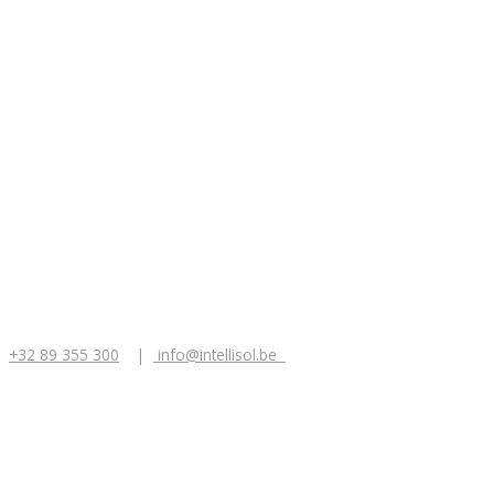
+32 89 355 300
|
info@intellisol.be