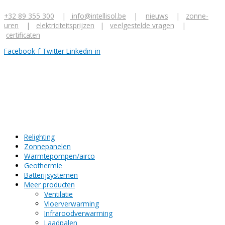
Ga
Z
naar
+32 89 355 300
|
info@intellisol.be
|
nieuws
|
zonne-
o
de
uren
|
elektriciteitsprijzen
|
veelgestelde vragen
|
inhoud
e
certificaten
k
Facebook-f
Twitter
Linkedin-in
n
a
a
r
:
Relighting
Zonnepanelen
Warmtepompen/airco
Geothermie
Batterijsystemen
Meer producten
Ventilatie
Vloerverwarming
Infraroodverwarming
Laadpalen