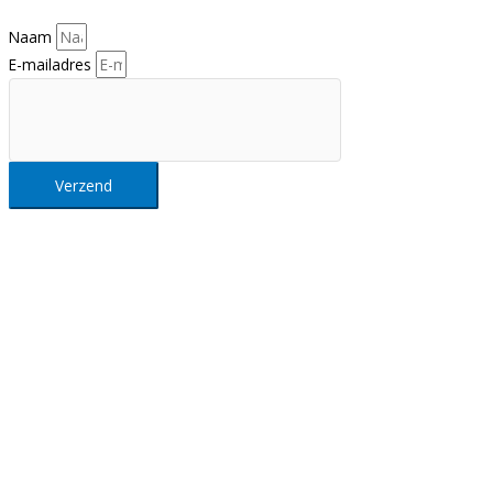
Naam
E-mailadres
Verzend
Intellisol NV
Maastrichtersteenweg 163, 3680 Maaseik (België)
Tel.
+32 89 355 300
info@intellisol.be
Openingsuren:
Ma-Do: 9-17u, Vr: 9-16u
Privacy en algemene voorwaarden
Klik hier
voor onze algemene voorwaarden en ons privacybeleid