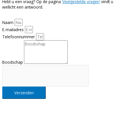
Hebt u een vraag? Op de pagina
‘Veelgestelde vragen’
vindt u
wellicht een antwoord.
Naam
E-mailadres
Telefoonnummer
Boodschap
Verzenden
Nieuwsbrief
Al het Intellisol nieuws in je mailbox?
Schrijf je hier in op onze nieuwsbrief