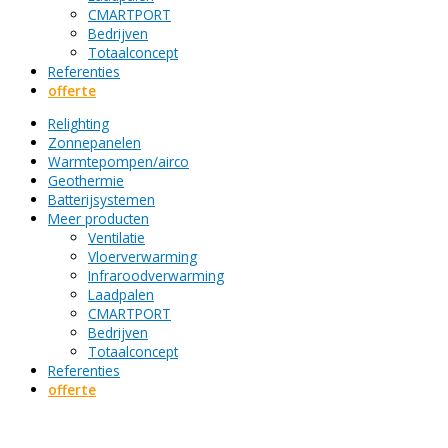
CMARTPORT
Bedrijven
Totaalconcept
Referenties
offerte
Relighting
Zonnepanelen
Warmtepompen/airco
Geothermie
Batterijsystemen
Meer producten
Ventilatie
Vloerverwarming
Infraroodverwarming
Laadpalen
CMARTPORT
Bedrijven
Totaalconcept
Referenties
offerte