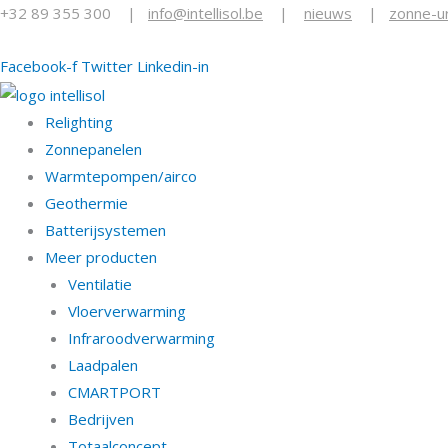
+32 89 355 300
|
info@intellisol.be
|
nieuws
|
zonne-u
Facebook-f
Twitter
Linkedin-in
Relighting
Zonnepanelen
Warmtepompen/airco
Geothermie
Batterijsystemen
Meer producten
Ventilatie
Vloerverwarming
Infraroodverwarming
Laadpalen
CMARTPORT
Bedrijven
Totaalconcept