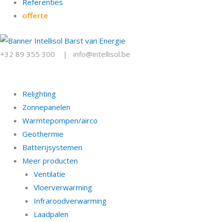
Referenties
offerte
+32 89 355 300
|
info@intellisol.be
Relighting
Zonnepanelen
Warmtepompen/airco
Geothermie
Batterijsystemen
Meer producten
Ventilatie
Vloerverwarming
Infraroodverwarming
Laadpalen