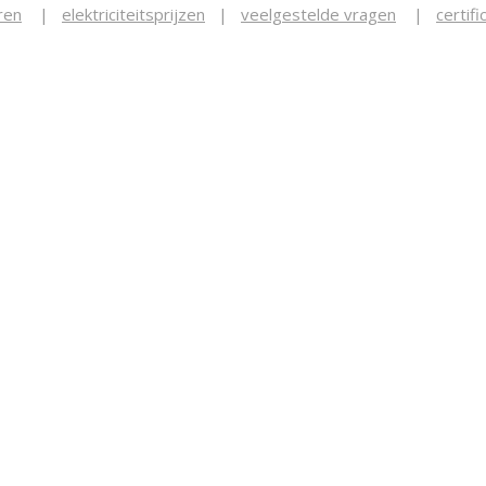
ren
|
elektriciteitsprijzen
|
veelgestelde vragen
|
certifi