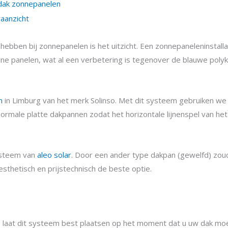
en bij zonnepanelen is het uitzicht. Een zonnepaneleninstallati
e panelen, wat al een verbetering is tegenover de blauwe polykr
m
in Limburg van het merk Solinso. Met dit systeem gebruiken w
ale platte dakpannen zodat het horizontale lijnenspel van het dak 
systeem van
aleo solar
. Door een ander type dakpan (gewelfd) zou
thetisch en prijstechnisch de beste optie.
U laat dit systeem best plaatsen op het moment dat u uw dak mo