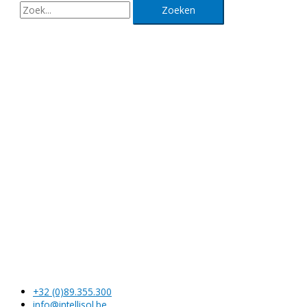
Contacteer ons!
Klik hier voor een gratis offerte.
+32 (0)89.355.300
info@intellisol.be