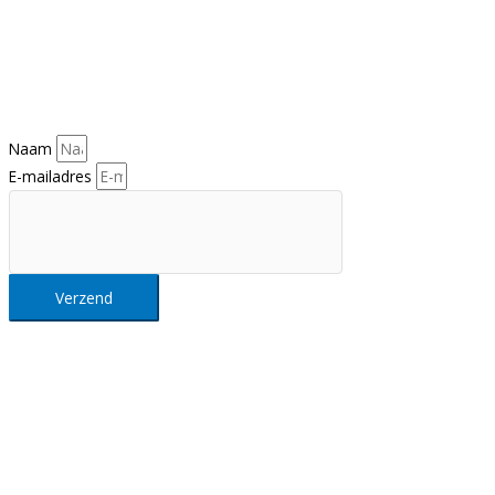
Nieuwsbrief
Al het Intellisol nieuws in je mailbox?
Schrijf je hier in op onze nieuwsbrief
Naam
E-mailadres
Verzend
Intellisol NV
Maastrichtersteenweg 163, 3680 Maaseik (België)
Tel.
+32 89 355 300
info@intellisol.be
Openingsuren:
Ma-Do: 9-17u, Vr: 9-16u