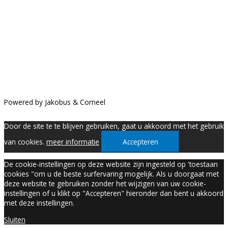
Privacy en algemene voorwaarden
Klik hier
voor onze algemene voorwaarden en ons privacybeleid
Powered by Jakobus & Corneel
Door de site te te blijven gebruiken, gaat u akkoord met het gebruik
van cookies.
meer informatie
Accepteren
De cookie-instellingen op deze website zijn ingesteld op 'toestaan
cookies "om u de beste surfervaring mogelijk. Als u doorgaat met
deze website te gebruiken zonder het wijzigen van uw cookie-
instellingen of u klikt op "Accepteren" hieronder dan bent u akkoord
met deze instellingen.
Sluiten