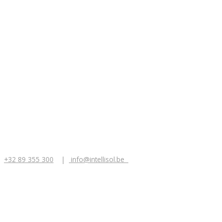
+32 89 355 300
|
info@intellisol.be