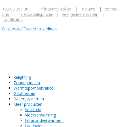
Ga
Z
naar
+32 89 355 300
|
info@intellisol.be
|
nieuws
|
zonne-
o
de
uren
|
elektriciteitsprijzen
|
veelgestelde vragen
|
inhoud
e
certificaten
k
Facebook-f
Twitter
Linkedin-in
n
a
a
r
:
Relighting
Zonnepanelen
Warmtepompen/airco
Geothermie
Batterijsystemen
Meer producten
Ventilatie
Vloerverwarming
Infraroodverwarming
Laadpalen