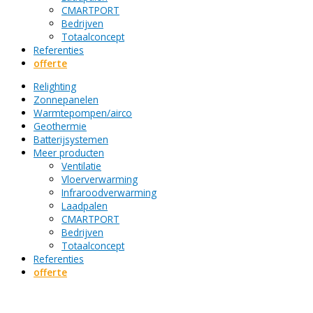
CMARTPORT
Bedrijven
Totaalconcept
Referenties
offerte
Relighting
Zonnepanelen
Warmtepompen/airco
Geothermie
Batterijsystemen
Meer producten
Ventilatie
Vloerverwarming
Infraroodverwarming
Laadpalen
CMARTPORT
Bedrijven
Totaalconcept
Referenties
offerte