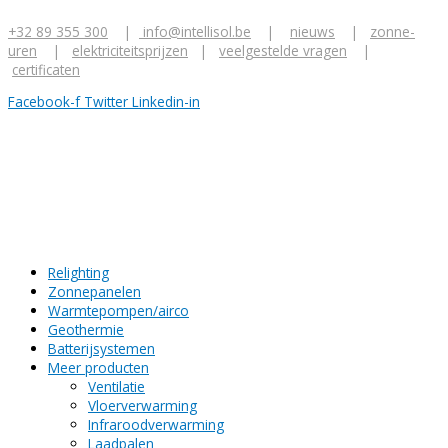
Ga
Z
naar
+32 89 355 300
|
info@intellisol.be
|
nieuws
|
zonne-
o
de
uren
|
elektriciteitsprijzen
|
veelgestelde vragen
|
inhoud
e
certificaten
k
Facebook-f
Twitter
Linkedin-in
n
a
a
r
:
Relighting
Zonnepanelen
Warmtepompen/airco
Geothermie
Batterijsystemen
Meer producten
Ventilatie
Vloerverwarming
Infraroodverwarming
Laadpalen