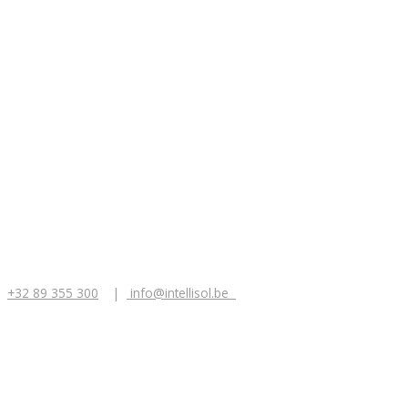
+32 89 355 300
|
info@intellisol.be