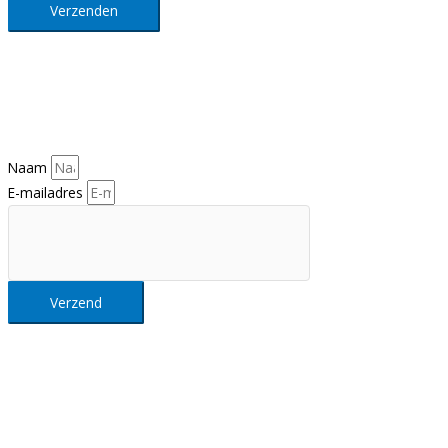
Verzenden
Nieuwsbrief
Al het Intellisol nieuws in je mailbox?
Schrijf je hier in op onze nieuwsbrief
Naam
E-mailadres
Verzend
Intellisol NV
Maastrichtersteenweg 163, 3680 Maaseik (België)
Tel.
+32 89 355 300
info@intellisol.be