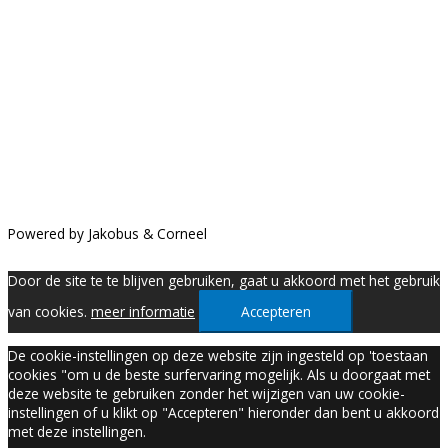
Openingsuren:
Ma-Do: 9-17u, Vr: 9-16u
Privacy en algemene voorwaarden
Klik hier
voor onze algemene voorwaarden en ons privacybeleid
Powered by Jakobus & Corneel
Door de site te te blijven gebruiken, gaat u akkoord met het gebruik
van cookies.
meer informatie
Accepteren
De cookie-instellingen op deze website zijn ingesteld op 'toestaan
cookies "om u de beste surfervaring mogelijk. Als u doorgaat met
deze website te gebruiken zonder het wijzigen van uw cookie-
instellingen of u klikt op "Accepteren" hieronder dan bent u akkoord
met deze instellingen.