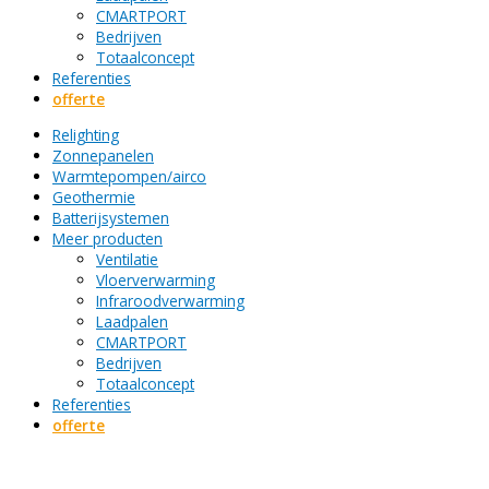
CMARTPORT
Bedrijven
Totaalconcept
Referenties
offerte
Relighting
Zonnepanelen
Warmtepompen/airco
Geothermie
Batterijsystemen
Meer producten
Ventilatie
Vloerverwarming
Infraroodverwarming
Laadpalen
CMARTPORT
Bedrijven
Totaalconcept
Referenties
offerte